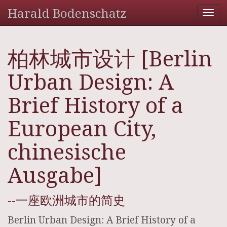
Harald Bodenschatz
Tog
nav
柏林城市设计 [Berlin
Urban Design: A
Brief History of a
European City,
chinesische
Ausgabe]
--一座欧洲城市的简史
Berlin Urban Design: A Brief History of a