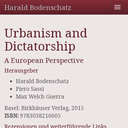
Harald Bodenschatz
Tog
nav
Urbanism and
Dictatorship
A European Perspective
Herausgeber
Harald Bodenschatz
Piero Sassi
Max Welch Guerra
Basel: Birkhäuser Verlag, 2015
ISBN:
9783038216605
Rezensionen und weiterführende Links