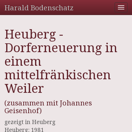
Harald Bodenschatz
Tog
nav
Heuberg -
Dorferneuerung in
einem
mittelfränkischen
Weiler
(zusammen mit Johannes
Geisenhof)
gezeigt in Heuberg
Heuberg: 1981