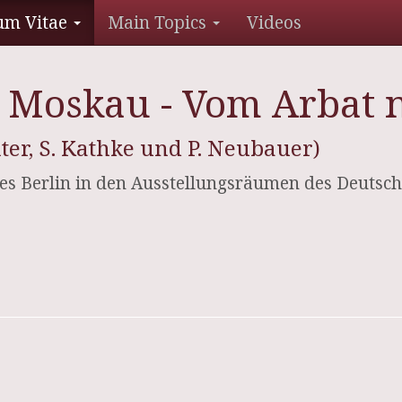
um Vitae
Main Topics
Videos
 Moskau - Vom Arbat n
r, S. Kathke und P. Neubauer)
s Berlin in den Ausstellungsräumen des Deutsc