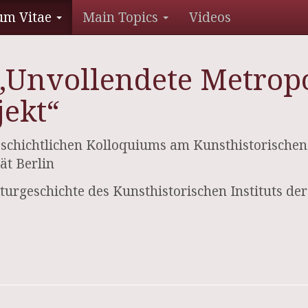
um Vitae
Main Topics
Videos
 ‚Unvollendete Metropo
jekt“
chichtlichen Kolloquiums am Kunsthistorischen In
ät Berlin
turgeschichte des Kunsthistorischen Instituts der