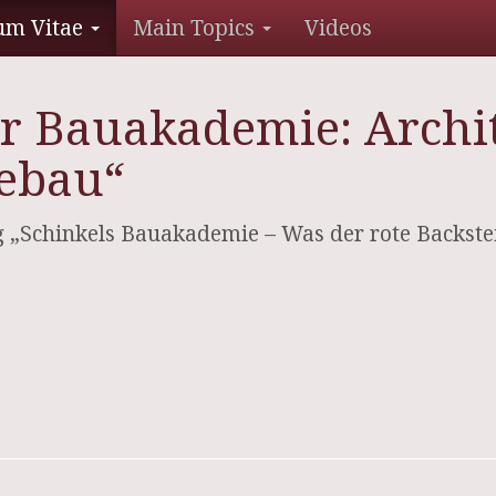
um Vitae
Main Topics
Videos
r Bauakademie: Archit
tebau“
 „Schinkels Bauakademie – Was der rote Backste