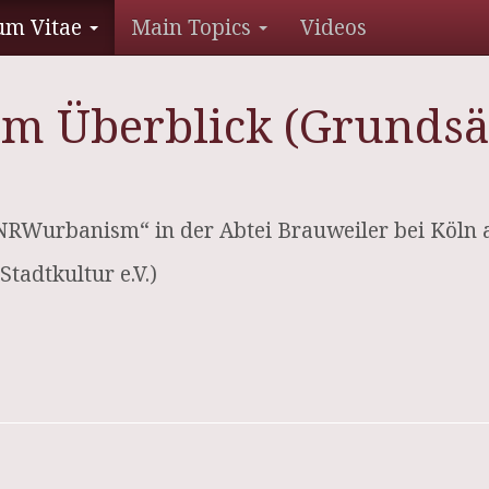
um Vitae
Main Topics
Videos
m Überblick (Grundsä
RWurbanism“ in der Abtei Brauweiler bei Köln 
tadtkultur e.V.)