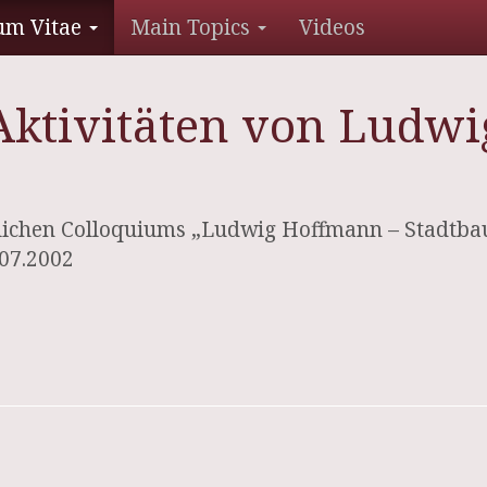
um Vitae
Main Topics
Videos
 Aktivitäten von Ludw
lichen Colloquiums „Ludwig Hoffmann – Stadtba
.07.2002