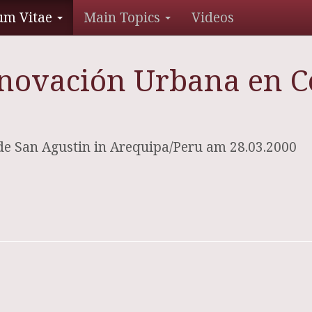
um Vitae
Main Topics
Videos
novación Urbana en C
de San Agustin in Arequipa/Peru am 28.03.2000