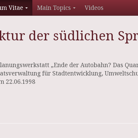
um Vitae
Main Topics
Videos
ktur der südlichen Spr
Planungswerkstatt „Ende der Autobahn? Das Quar
enatsverwaltung für Stadtentwicklung, Umweltsc
m 22.06.1998