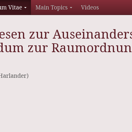
um Vitae
Main Topics
Videos
hesen zur Auseinander
dum zur Raumordnung
 Harlander)