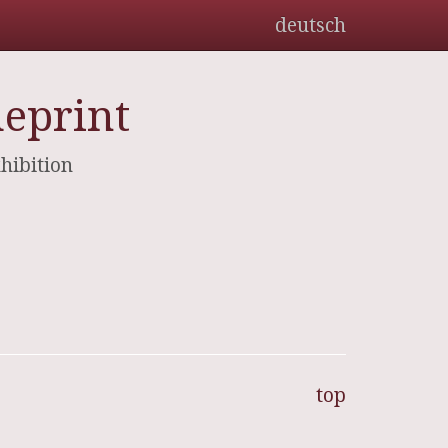
deutsch
ueprint
hibition
top