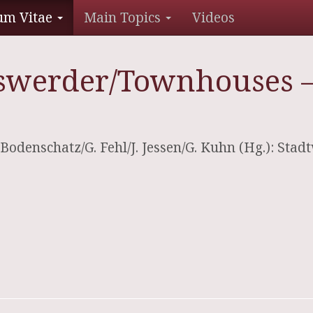
um Vitae
Main Topics
Videos
chswerder/Townhouses
 Bodenschatz/G. Fehl/J. Jessen/G. Kuhn (Hg.): Sta