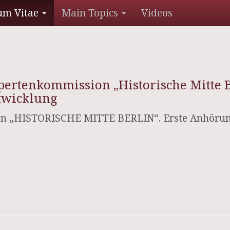
um Vitae
Main Topics
Videos
ertenkommission „Historische Mitte B
ntwicklung
ion „HISTORISCHE MITTE BERLIN“. Erste Anhörun