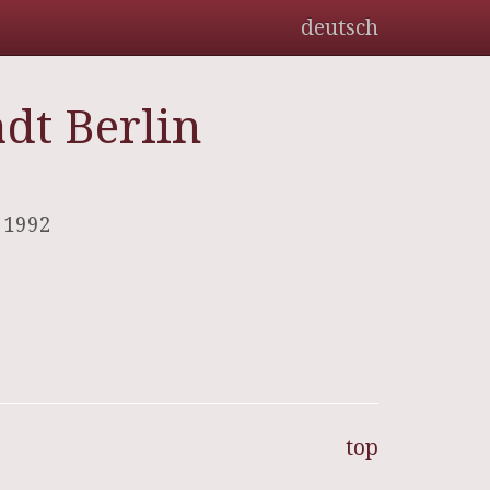
deutsch
adt Berlin
 1992
top