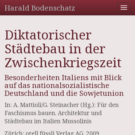
Harald Bodenschatz
Tog
nav
Diktatorischer
Städtebau in der
Zwischenkriegszeit
Besonderheiten Italiens mit Blick
auf das nationalsozialistische
Deutschland und die Sowjetunion
In: A. Mattioli/G. Steinacher (Hg.): Für den
Faschismus bauen. Architektur und
Städtebau im Italien Mussolinis
Zürich: orell füssli Verlag AG, 2009