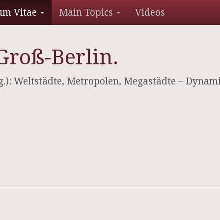
um Vitae
Main Topics
Videos
Groß-Berlin.
g.): Weltstädte, Metropolen, Megastädte – Dyna