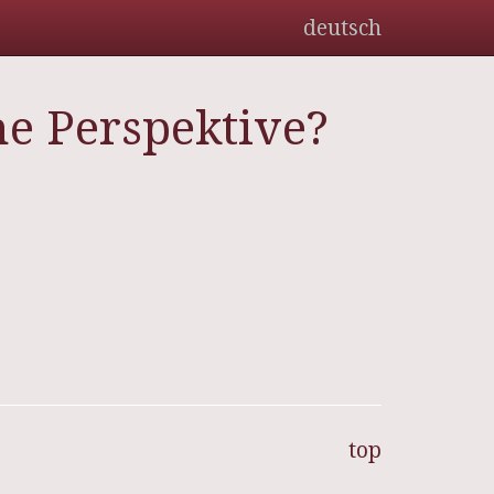
deutsch
he Perspektive?
top