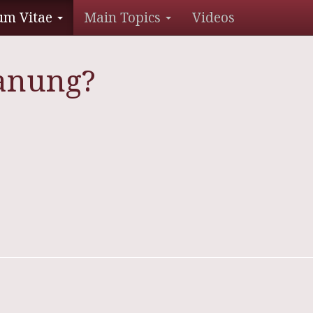
um Vitae
Main Topics
Videos
anung?