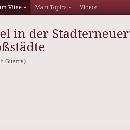
um Vitae
Main Topics
Videos
l in der Stadterneue
oßstädte
ch Guerra)