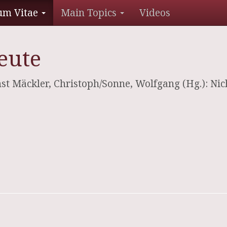
um Vitae
Main Topics
Videos
heute
st Mäckler, Christoph/Sonne, Wolfgang (Hg.): Nich