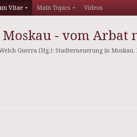
um Vitae
Main Topics
Videos
 Moskau - vom Arbat n
elch Guerra (Hg.): Stadterneuerung in Moskau. 