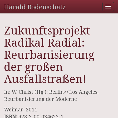
Harald Bodenschatz
Tog
nav
Zukunftsprojekt
Radikal Radial:
Reurbanisierung
der großen
Ausfallstraßen!
In: W. Christ (Hg.): Berlin><Los Angeles.
Reurbanisierung der Moderne
Weimar: 2011
ISBN:
978-3-00-034623-1