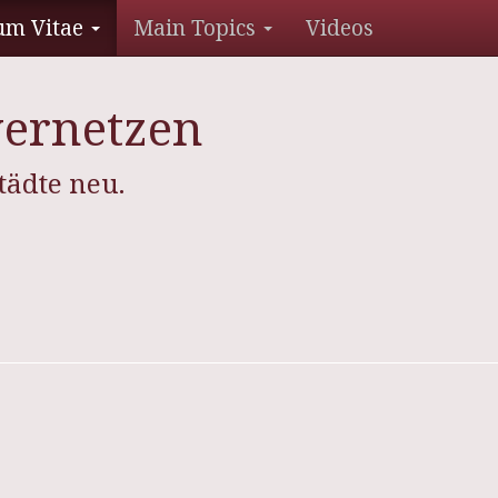
um Vitae
Main Topics
Videos
vernetzen
tädte neu.