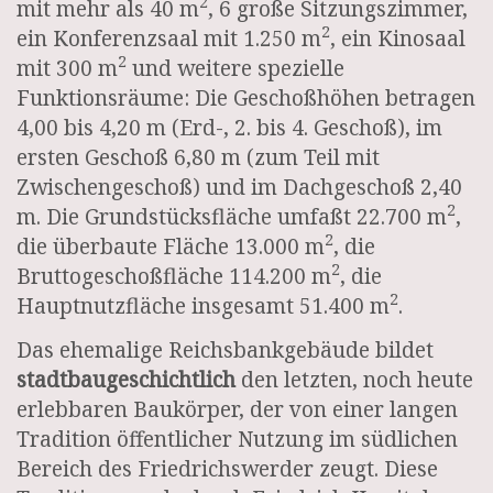
2
mit mehr als 40 m
, 6 große Sitzungszimmer,
2
ein Konferenzsaal mit 1.250 m
, ein Kinosaal
2
mit 300 m
und weitere spezielle
Funktionsräume: Die Geschoßhöhen betragen
4,00 bis 4,20 m (Erd-, 2. bis 4. Geschoß), im
ersten Geschoß 6,80 m (zum Teil mit
Zwischengeschoß) und im Dachgeschoß 2,40
2
m. Die Grundstücksfläche umfaßt 22.700 m
,
2
die überbaute Fläche 13.000 m
, die
2
Bruttogeschoßfläche 114.200 m
, die
2
Hauptnutzfläche insgesamt 51.400 m
.
Das ehemalige Reichsbankgebäude bildet
stadtbaugeschichtlich
den letzten, noch heute
erlebbaren Baukörper, der von einer langen
Tradition öffentlicher Nutzung im südlichen
Bereich des Friedrichswerder zeugt. Diese