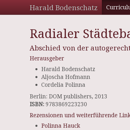
Harald Bodenschatz
Curricul
Radialer Städteb
Abschied von der autogerech
Herausgeber
Harald Bodenschatz
Aljoscha Hofmann
Cordelia Polinna
Berlin: DOM publishers, 2013
ISBN:
9783869223230
Rezensionen und weiterführende Lin
Polinna Hauck