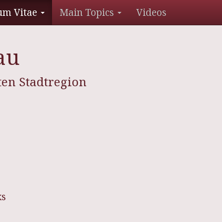
um Vitae
Main Topics
Videos
au
ten Stadtregion
ks