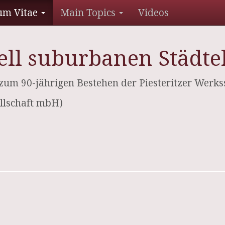
um Vitae
Main Topics
Videos
dell suburbanen Städt
um 90-jährigen Bestehen der Piesteritzer Werks
ellschaft mbH)