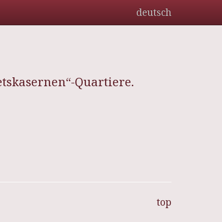
deutsch
etskasernen“-Quartiere.
top