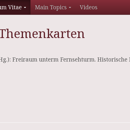
um Vitae
Main Topics
Videos
9 Themenkarten
 (Hg.): Freiraum unterm Fernsehturm. Historisch