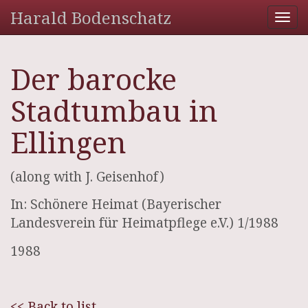
Harald Bodenschatz
Tog
nav
Der barocke
Stadtumbau in
Ellingen
(along with J. Geisenhof)
In: Schönere Heimat (Bayerischer
Landesverein für Heimatpflege e.V.) 1/1988
1988
<< Back to list