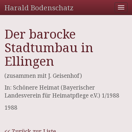
Harald Bodenschatz
Tog
nav
Der barocke
Stadtumbau in
Ellingen
(zusammen mit J. Geisenhof)
In: Schönere Heimat (Bayerischer
Landesverein für Heimatpflege e.V.) 1/1988
1988
<< Zurück zur Liste