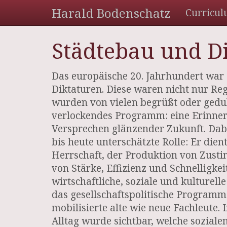
Harald Bodenschatz
Curricul
Städtebau und D
Das europäische 20. Jahrhundert war 
Diktaturen. Diese waren nicht nur Re
wurden von vielen begrüßt oder gedul
verlockendes Programm: eine Erinner
Versprechen glänzender Zukunft. Dabe
bis heute unterschätzte Rolle: Er dien
Herrschaft, der Produktion von Zust
von Stärke, Effizienz und Schnelligkeit
wirtschaftliche, soziale und kulturell
das gesellschaftspolitische Programm
mobilisierte alte wie neue Fachleute.
Alltag wurde sichtbar, welche soziale