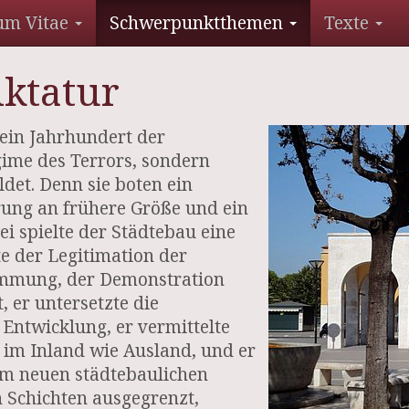
um Vitae
Schwerpunktthemen
Texte
iktatur
ein Jahrhundert der
gime des Terrors, sondern
det. Denn sie boten ein
ung an frühere Größe und ein
i spielte der Städtebau eine
te der Legitimation der
immung, der Demonstration
, er untersetzte die
e Entwicklung, er vermittelte
 im Inland wie Ausland, und er
 Im neuen städtebaulichen
n Schichten ausgegrenzt,