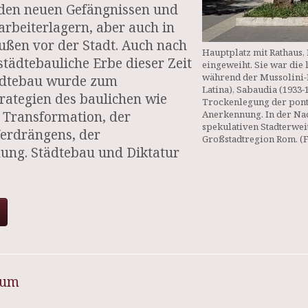
 den neuen Gefängnissen und
rbeiterlagern, aber auch in
ußen vor der Stadt. Auch nach
Hauptplatz mit Rathaus,
tädtebauliche Erbe dieser Zeit
eingeweiht. Sie war die 
während der Mussolini-D
tädtebau wurde zum
Latina), Sabaudia (1933-1
rategien des baulichen wie
Trockenlegung der ponti
 Transformation, der
Anerkennung. In der Na
spekulativen Stadterweit
Verdrängens, der
Großstadtregion Rom. (F
hung. Städtebau und Diktatur
sum