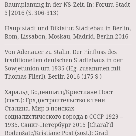
Raumplanung in der NS-Zeit. In: Forum Stadt
3|2016 (S. 306-313)
Hauptstadt und Diktatur. Städtebau in Berlin,
Rom, Lissabon, Moskau, Madrid. Berlin 2016
Von Adenauer zu Stalin. Der Einfluss des
traditionellen deutschen Städtebaus in der
Sowjetunion um 1935 (Hg. zusammen mit
Thomas Flierl). Berlin 2016 (175 S.)
Харальд Боденшатц/Кристиане Пост
(сост.): Градостроительство в тени
Сталина. Мир в поисках
социалистического города в СССР 1929 –
1935. Санкт-Петербург 2015 [Charal‘d
Bodenšatc/Kristiane Post (sost.): Grad