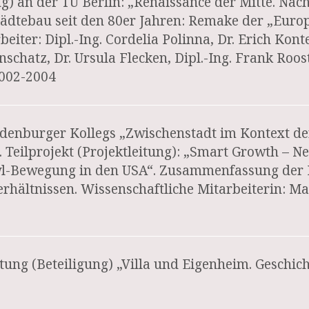
ng) an der TU Berlin: „Renaissance der Mitte. 
dtebau seit den 80er Jahren: Remake der „Europ
eiter: Dipl.-Ing. Cordelia Polinna, Dr. Erich Kont
nschatz, Dr. Ursula Flecken, Dipl.-Ing. Frank Roo
2002-2004
enburger Kollegs „Zwischenstadt im Kontext de
 Teilprojekt (Projektleitung): „Smart Growth – 
l-Bewegung in den USA“. Zusammenfassung der 
ältnissen. Wissenschaftliche Mitarbeiterin: Mag
tung (Beteiligung) „Villa und Eigenheim. Geschic