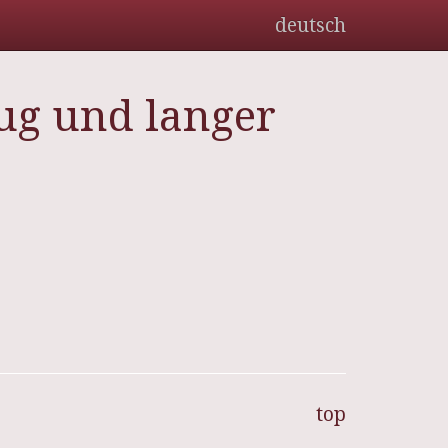
deutsch
zug und langer
top