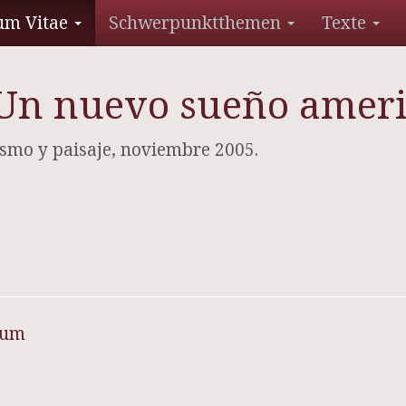
um Vitae
Schwerpunktthemen
Texte
Un nuevo sueño amer
nismo y paisaje, noviembre 2005.
sum