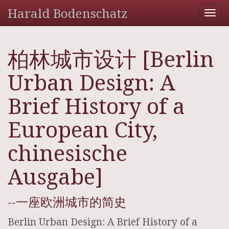
Harald Bodenschatz
Tog
nav
柏林城市设计 [Berlin
Urban Design: A
Brief History of a
European City,
chinesische
Ausgabe]
--一座欧洲城市的简史
Berlin Urban Design: A Brief History of a