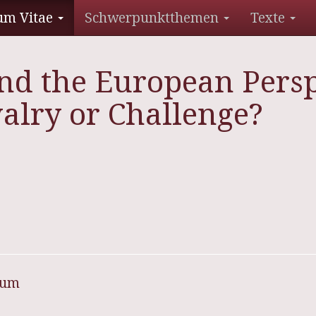
um Vitae
Schwerpunktthemen
Texte
d the European Persp
alry or Challenge?
sum