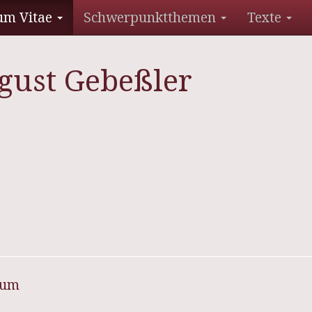
um Vitae
Schwerpunktthemen
Texte
gust Gebeßler
sum