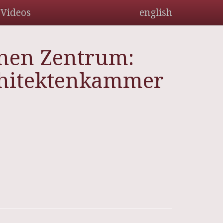
Videos
english
enen Zentrum:
rchitektenkammer