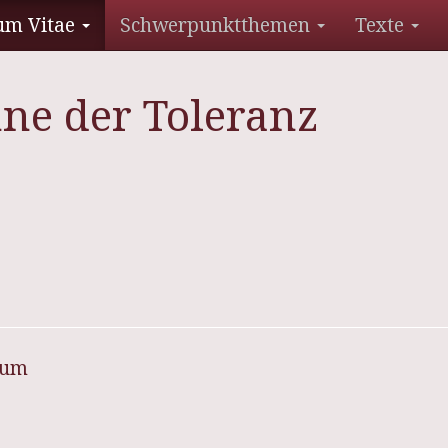
um Vitae
Schwerpunktthemen
Texte
hne der Toleranz
sum