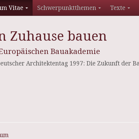
um Vitae
Schwerpunktthemen
Texte
in Zuhause bauen
 Europäischen Bauakademie
eutscher Architektentag 1997: Die Zukunft der Ba
sum