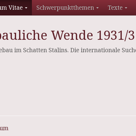
um Vitae
Schwerpunktthemen
Texte
bauliche Wende 1931/3
tebau im Schatten Stalins. Die internationale Such
sum