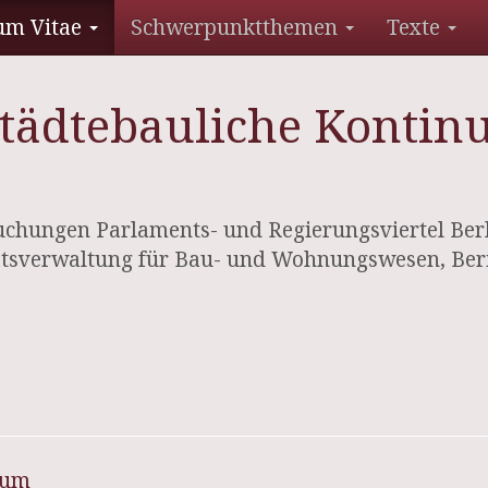
um Vitae
Schwerpunktthemen
Texte
 Städtebauliche Kontin
suchungen Parlaments- und Regierungsviertel Berl
atsverwaltung für Bau- und Wohnungswesen, Ber
sum