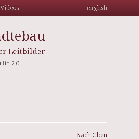
Videos
english
tädtebau
r Leitbilder
rlin 2.0
Nach Oben