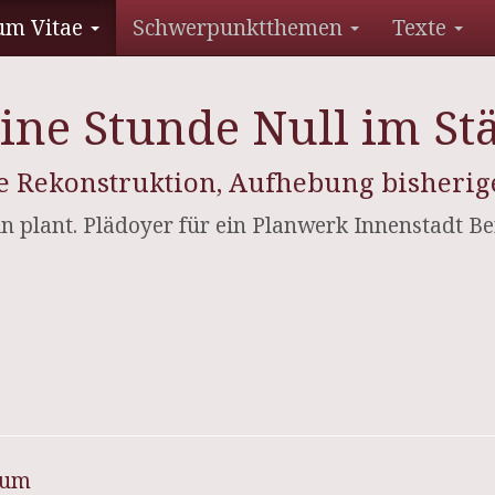
um Vitae
Schwerpunktthemen
Texte
eine Stunde Null im S
 Rekonstruktion, Aufhebung bisherige
lin plant. Plädoyer für ein Planwerk Innenstadt Be
sum