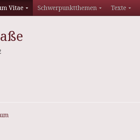
um Vitae
Schwerpunktthemen
Texte
raße
2
sum