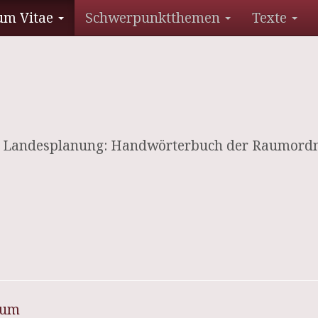
um Vitae
Schwerpunktthemen
Texte
d Landesplanung: Handwörterbuch der Raumord
sum