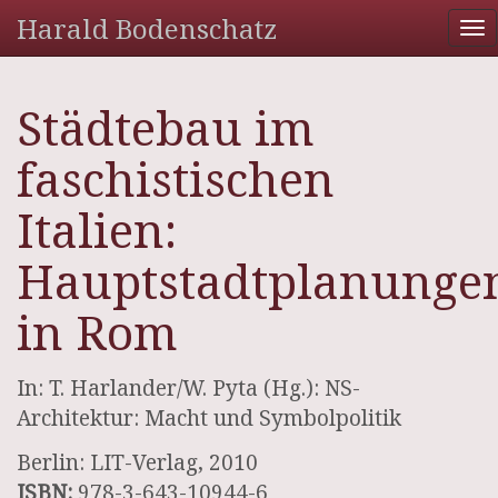
Harald Bodenschatz
To
na
Städtebau im
faschistischen
Italien:
Hauptstadtplanunge
in Rom
In: T. Harlander/W. Pyta (Hg.): NS-
Architektur: Macht und Symbolpolitik
Berlin: LIT-Verlag, 2010
ISBN:
978-3-643-10944-6