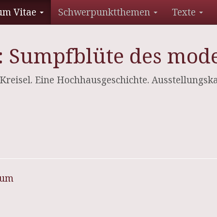
um Vitae
Schwerpunktthemen
Texte
el: Sumpfblüte des mo
er Kreisel. Eine Hochhausgeschichte. Ausstellungsk
sum