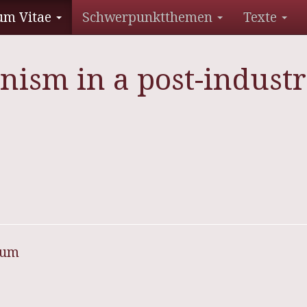
um Vitae
Schwerpunktthemen
Texte
nism in a post-indust
sum